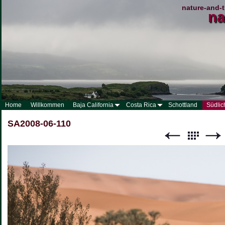
nature-and-t
na
Home
Willkommen
Baja California
Costa Rica
Schottland
Südlic
SA2008-06-110