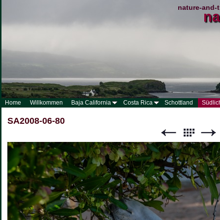
nature-and-t
na
Home
Willkommen
Baja California
Costa Rica
Schottland
Südlic
SA2008-06-80