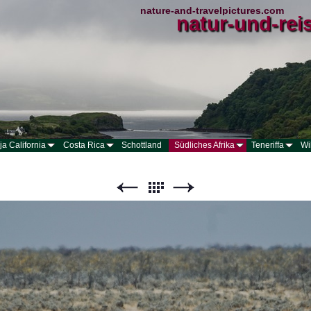
nature-and-travelpictures.com
natur-und-rei
ja California
Costa Rica
Schottland
Südliches Afrika
Teneriffa
Wi