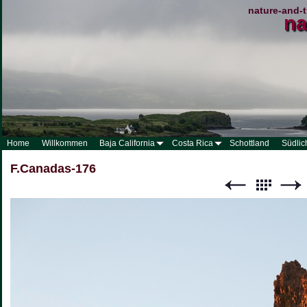
nature-and-t
na
Home
Willkommen
Baja California
Costa Rica
Schottland
Südlic
F.Canadas-176