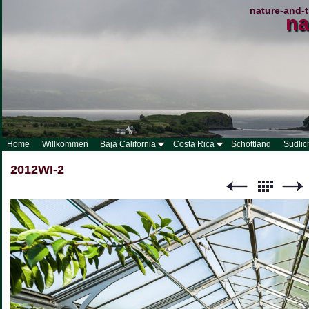
nature-and-t
na
Home
Willkommen
Baja California
Costa Rica
Schottland
Südlic
2012WI-2